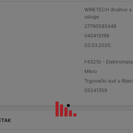
WIRETECH društvo s 
usluge
27790585448
040413199
03.03.2020.
F43210 - Elektroinstal
Mikro
Trgovački sud u Rijec
05241359
ETAK