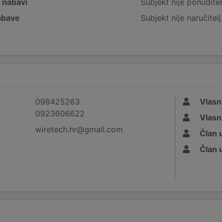
j nabavi
Subjekt nije ponuditel
nabave
Subjekt nije naručitel
098425263
Vlasn
0923606622
Vlasn
wiretech.hr@gmail.com
Član 
Član 