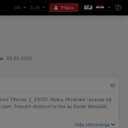
HR
EUR
Prijava
ja
03.03.2020.
si Tihovac 2, 51000, Rijeka, Hrvatska i posluje od
com. Trenutni direktori tvrtke su Goran Matijašić,
Više informacija