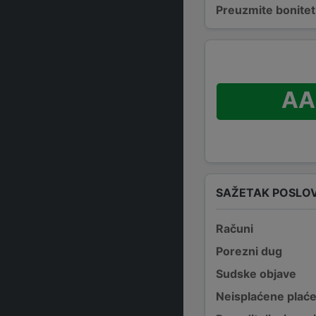
Preuzmite bonitetn
AA
SAŽETAK POSLO
Računi
Porezni dug
Sudske objave
Neisplaćene plać