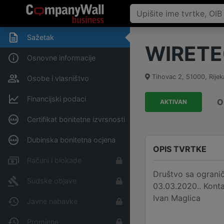
Sažetak
WIRETEC
Osnovne informacije
Tihovac 2
,
51000
,
Rijek
Osobe i vlasništvo
Financijski podaci
O
AKTIVAN
Certifikat bonitetne izvrsnosti
Dubinska bonitetna ocjena
OPIS TVRTKE
Računi i blokade
Društvo sa ogranič
Sudske objave
03.03.2020.. Konta
Ivan Maglica
Javne nabavke
Promjene