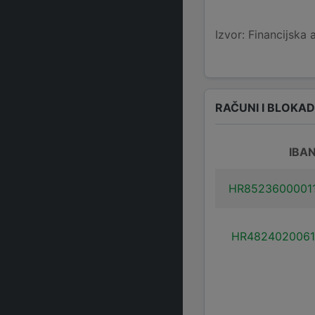
Izvor: Financijska 
RAČUNI I BLOKA
IBA
HR8523600001
HR4824020061