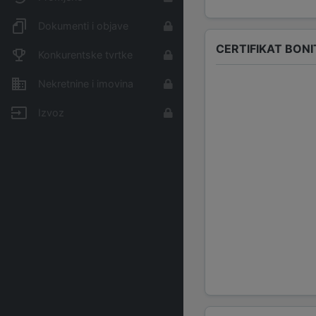
Dokumenti i objave
CERTIFIKAT BONI
Konkurentske tvrtke
Nekretnine i imovina
Izvoz