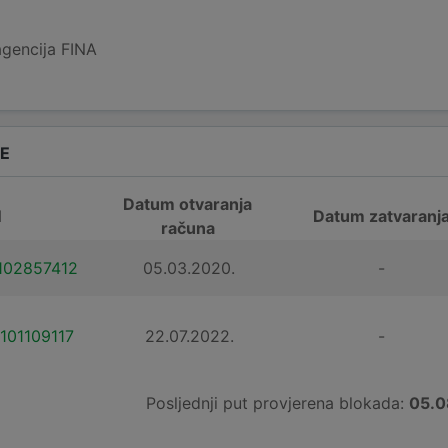
agencija FINA
DE
Datum otvaranja
N
Datum zatvaranj
računa
102857412
05.03.2020.
-
101109117
22.07.2022.
-
Posljednji put provjerena blokada:
05.0