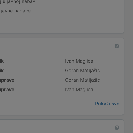
j u javnoj nabavi
j javne nabave
ik
Ivan Maglica
ik
Goran Matijašić
uprave
Goran Matijašić
uprave
Ivan Maglica
Prikaži sve