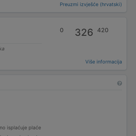
Preuzmi izvješće (hrvatski)
0
326
420
ka
Više informacija
a
no isplaćuje plaće