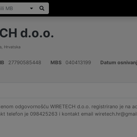
H d.o.o.
a
,
Hrvatska
IB
27790585448
MBS
040413199
Datum osnivan
enom odgovornošću WIRETECH d.o.o. registrirano je na adre
kt telefon je 098425263 i kontakt email wiretech.hr@gmail.