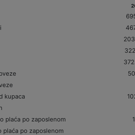
2
i
69
i
46
203
322
372
obveze
50
veze
od kupaca
10
h
to plaća po zaposlenom
o plaća po zaposlenom