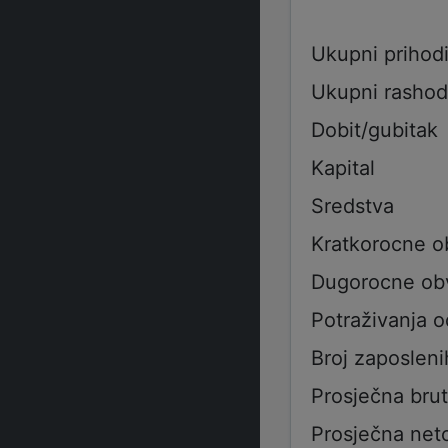
Ukupni prihod
Ukupni rashod
Dobit/gubitak
Kapital
Sredstva
Kratkorocne 
Dugorocne ob
Potraživanja 
Broj zaposleni
Prosječna bru
Prosječna net