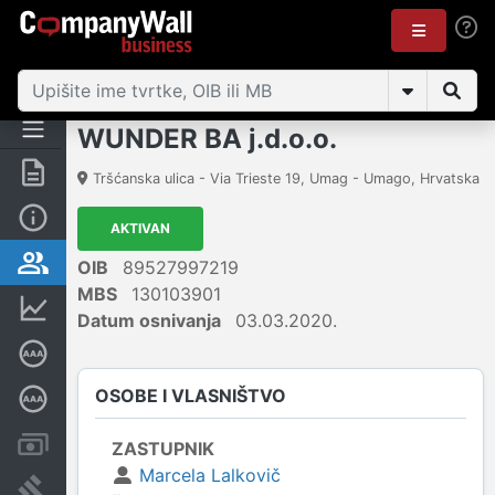
WUNDER BA j.d.o.o.
Sažetak
Tršćanska ulica - Via Trieste 19
,
Umag - Umago
,
Hrvatska
Osnovne informacije
AKTIVAN
Osobe i vlasništvo
OIB
89527997219
MBS
130103901
Financijski podaci
Datum osnivanja
03.03.2020.
Certifikat bonitetne izvrsnosti
OSOBE I VLASNIŠTVO
Dubinska bonitetna ocjena
Računi i blokade
ZASTUPNIK
Marcela Lalkovič
Sudske objave