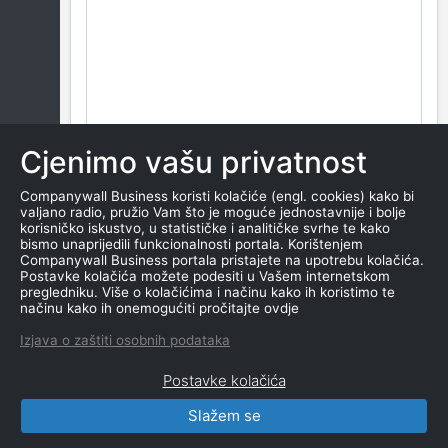
Cjenimo vašu privatnost
Companywall Business koristi kolačiće (engl. cookies) kako bi
valjano radio, pružio Vam što je moguće jednostavnije i bolje
korisničko iskustvo, u statističke i analitičke svrhe te kako
bismo unaprijedili funkcionalnosti portala. Korištenjem
Companywall Business portala pristajete na upotrebu kolačića.
Postavke kolačića možete podesiti u Vašem internetskom
pregledniku. Više o kolačićima i načinu kako ih koristimo te
načinu kako ih onemogućiti pročitajte ovdje
Izjava o zaštiti osobnih podataka
Postavke kolačića
Slažem se
CompanyWall Business © 2026
|
Kontakt
|
Uvjeti
korištenja
|
Obavijest o privatnosti