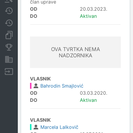
član uprave
OD
20.03.2023.
Javne nabavke
DO
Aktivan
Promjene
Dokumenti i objave
Konkurentske tvrtke
OVA TVRTKA NEMA
NADZORNIKA
Nekretnine i imovina
Izvoz
VLASNIK
Bahrodin Smajlović
OD
03.03.2020.
DO
Aktivan
VLASNIK
Marcela Lalkovič