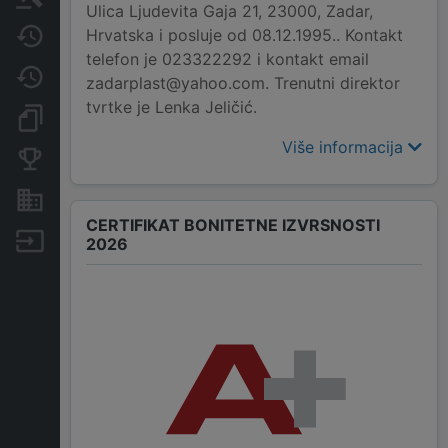
Ulica Ljudevita Gaja 21, 23000, Zadar,
Hrvatska i posluje od 08.12.1995.. Kontakt
Javne nabavke
telefon je 023322292 i kontakt email
Promjene
zadarplast@yahoo.com. Trenutni direktor
tvrtke je Lenka Jeličić.
Dokumenti i objave
Više informacija
Konkurentske tvrtke
Nekretnine i imovina
CERTIFIKAT BONITETNE IZVRSNOSTI
Izvoz
2026