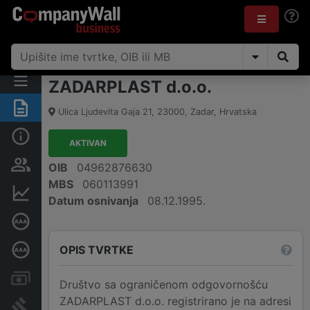
ZADARPLAST d.o.o.
Sažetak
Ulica Ljudevita Gaja 21
,
23000
,
Zadar
,
Hrvatska
Osnovne informacije
AKTIVAN
Osobe i vlasništvo
OIB
04962876630
MBS
060113991
Financijski podaci
Datum osnivanja
08.12.1995.
Certifikat bonitetne izvrsnosti
OPIS TVRTKE
Dubinska bonitetna ocjena
Računi i blokade
Društvo sa ograničenom odgovornošću
ZADARPLAST d.o.o. registrirano je na adresi
Sudske objave