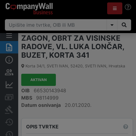
ZAGON, OBRT ZA VISINSKE
RADOVE, VL. LUKA LONČAR,
Sažetak
BUZET, KORTA 341
Osnovne informacije
Korta 34/1, SVETI IVAN
,
52420
,
SVETI IVAN
,
Hrvatska
Osobe i vlasništvo
AKTIVAN
Financijski podaci
OIB
66530143948
Računi i blokade
MBS
98114999
Datum osnivanja
20.01.2020.
Sudske objave
Javne nabavke
OPIS TVRTKE
Promjene