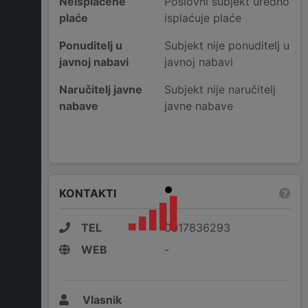
Neisplaćene
Poslovni subjekt uredno
plaće
isplaćuje plaće
Ponuditelj u
Subjekt nije ponuditelj u
javnoj nabavi
javnoj nabavi
Naručitelj javne
Subjekt nije naručitelj
nabave
javne nabave
KONTAKTI
TEL
0917836293
WEB
-
Vlasnik