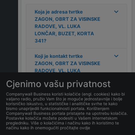
Koja je adresa tvrtke
ZAGON, OBRT ZA VISINSKE
RADOVE, VL. LUKA
LONČAR, BUZET, KORTA
341
?
Koji je kontakt tvrtke
ZAGON, OBRT ZA VISINSKE
RADOVE, VL. LUKA
LONČAR, BUZET, KORTA
Cjenimo vašu privatnost
341
?
Companywall Business koristi kolačiće (engl. cookies) kako bi
valjano radio, pružio Vam što je moguće jednostavnije i bolje
Koji je datum osnivanja
korisničko iskustvo, u statističke i analitičke svrhe te kako
tvrtke
ZAGON, OBRT ZA
bismo unaprijedili funkcionalnosti portala. Korištenjem
Companywall Business portala pristajete na upotrebu kolačića.
VISINSKE RADOVE, VL.
Postavke kolačića možete podesiti u Vašem internetskom
LUKA LONČAR, BUZET,
pregledniku. Više o kolačićima i načinu kako ih koristimo te
načinu kako ih onemogućiti pročitajte ovdje
KORTA 341
?