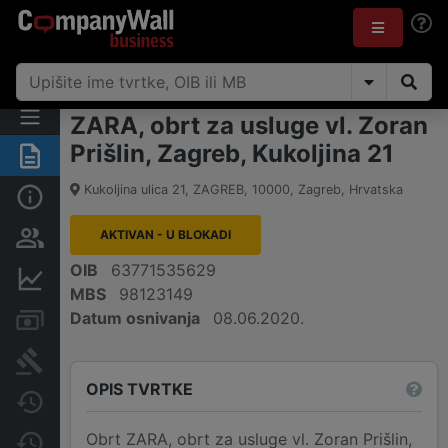
ZARA, obrt za usluge vl. Zoran
Prišlin, Zagreb, Kukoljina 21
Sažetak
Kukoljina ulica 21, ZAGREB
,
10000
,
Zagreb
,
Hrvatska
Osnovne informacije
AKTIVAN - U BLOKADI
Osobe i vlasništvo
OIB
63771535629
Financijski podaci
MBS
98123149
Datum osnivanja
08.06.2020.
Računi i blokade
Sudske objave
OPIS TVRTKE
Javne nabavke
Obrt ZARA, obrt za usluge vl. Zoran Prišlin,
Promjene