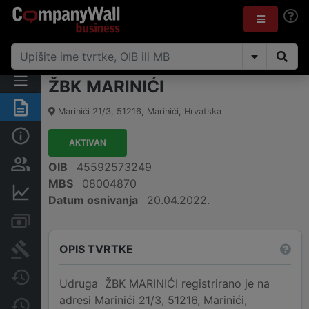
ŽBK MARINIĆI
Sažetak
Marinići 21/3
,
51216
,
Marinići
,
Hrvatska
Osnovne informacije
AKTIVAN
Osobe i vlasništvo
OIB
45592573249
MBS
08004870
Financijski podaci
Datum osnivanja
20.04.2022.
Računi i blokade
OPIS TVRTKE
Sudske objave
Javne nabavke
Udruga ŽBK MARINIĆI registrirano je na
adresi Marinići 21/3, 51216, Marinići,
Promjene