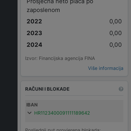
Prosječna neto plaća po
zaposlenom
0,00
0,00
0,00
Izvor: Financijska agencija FINA
Više informacija
RAČUNI I BLOKADE
IBAN
HR1123400091111189642
Posljednji put provjerena blokada: