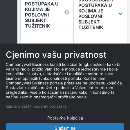
POSTUPAKA U
POSTUPAKA U
KOJIMA JE
KOJIMA JE
POSLOVNI
POSLOVNI
SUBJEKT
SUBJEKT
TUŽITENIK
TUŽITENIK
Broj sudskih objava
u tekućoj godini
Cjenimo vašu privatnost
(Tuženi)
0
Companywall Business koristi kolačiće (engl. cookies) kako bi
valjano radio, pružio Vam što je moguće jednostavnije i bolje
korisničko iskustvo, u statističke i analitičke svrhe te kako
bismo unaprijedili funkcionalnosti portala. Korištenjem
Više informacija
Companywall Business portala pristajete na upotrebu kolačića.
Postavke kolačića možete podesiti u Vašem internetskom
pregledniku. Više o kolačićima i načinu kako ih koristimo te
načinu kako ih onemogućiti pročitajte ovdje
DUGOVANJA
Izjava o zaštiti osobnih podataka
Postavke kolačića
Slažem se
CompanyWall Business © 2026
|
Kontakt
|
Uvjeti