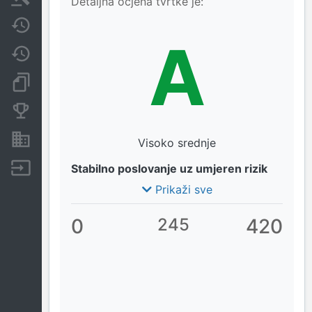
Detaljna ocjena tvrtke je:
Javne nabavke
A
Promjene
Dokumenti i objave
Konkurentske tvrtke
Nekretnine i imovina
Visoko srednje
Izvoz
Stabilno poslovanje uz umjeren rizik
Prikaži sve
0
245
420