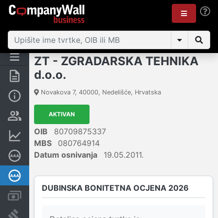
ZT - ZGRADARSKA TEHNIKA
d.o.o.
Sažetak
Novakova 7
,
40000
,
Nedelišće
,
Hrvatska
Osnovne informacije
AKTIVAN
Osobe i vlasništvo
OIB
80709875337
Financijski podaci
MBS
080764914
Datum osnivanja
19.05.2011.
Certifikat bonitetne izvrsnosti
Dubinska bonitetna ocjena
DUBINSKA BONITETNA OCJENA 2026
Računi i blokade
Sudske objave