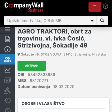
AGRO TRAKTORI, obrt za
trgovinu, vl. Ivka Ćosić,
Sažetak
Strizivojna, Šokadije 49
Osnovne informacije
Šokadije 49, STRIZIVOJNA
,
31410
,
Strizivojna
,
Hrvatska
Osobe i vlasništvo
AKTIVAN
Financijski podaci
OIB
53452833989
Računi i blokade
MBS
98120271
Datum osnivanja
18.02.2020.
Sudske objave
Javne nabavke
OSOBE I VLASNIŠTVO
Promjene