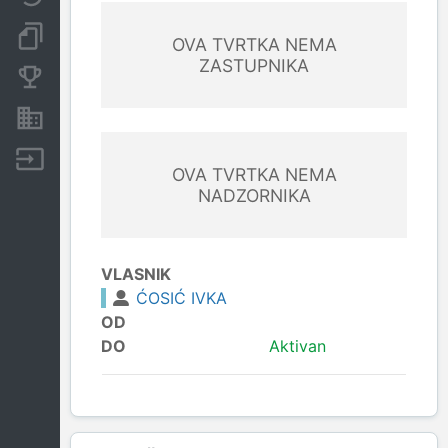
Dokumenti i objave
OVA TVRTKA NEMA
ZASTUPNIKA
Konkurentske tvrtke
Nekretnine i imovina
Izvoz
OVA TVRTKA NEMA
NADZORNIKA
VLASNIK
ĆOSIĆ IVKA
OD
DO
Aktivan