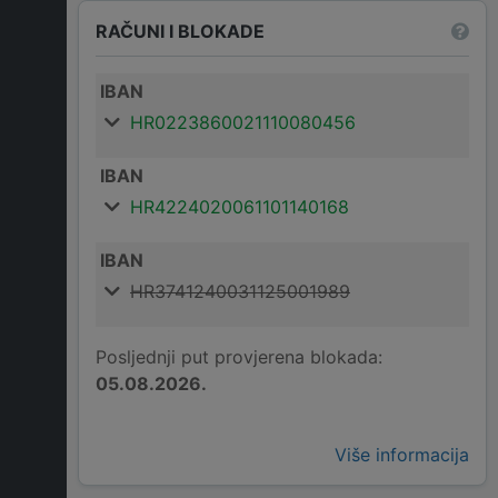
RAČUNI I BLOKADE
IBAN
HR0223860021110080456
IBAN
HR4224020061101140168
IBAN
HR3741240031125001989
Posljednji put provjerena blokada:
05.08.2026.
Više informacija