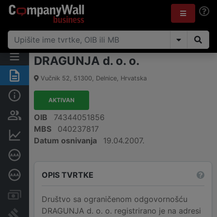
DRAGUNJA d. o. o.
Sažetak
Vučnik 52
,
51300
,
Delnice
,
Hrvatska
Osnovne informacije
AKTIVAN
Osobe i vlasništvo
OIB
74344051856
MBS
040237817
Financijski podaci
Datum osnivanja
19.04.2007.
Certifikat bonitetne izvrsnosti
OPIS TVRTKE
Dubinska bonitetna ocjena
Računi i blokade
Društvo sa ograničenom odgovornošću
DRAGUNJA d. o. o. registrirano je na adresi
Sudske objave