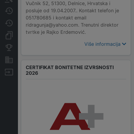
Vučnik 52, 51300, Delnice, Hrvatska i
posluje od 19.04.2007.. Kontakt telefon je
Javne nabavke
051780685 i kontakt email
Promjene
ridragunja@yahoo.com. Trenutni direktor
tvrtke je Rajko Erdemović.
Dokumenti i objave
Više informacija
Konkurentske tvrtke
Nekretnine i imovina
CERTIFIKAT BONITETNE IZVRSNOSTI
Izvoz
2026