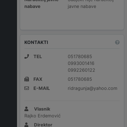
nabave
javne nabave
KONTAKTI
TEL
051780685
0993001416
0992260122
FAX
051780685
E-MAIL
ridragunja@yahoo.com
Vlasnik
Rajko Erdemović
Direktor