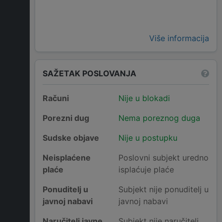
Više informacija
SAŽETAK POSLOVANJA
Računi
Nije u blokadi
Porezni dug
Nema poreznog duga
Sudske objave
Nije u postupku
Neisplaćene
Poslovni subjekt uredno
plaće
isplaćuje plaće
Ponuditelj u
Subjekt nije ponuditelj u
javnoj nabavi
javnoj nabavi
Naručitelj javne
Subjekt nije naručitelj