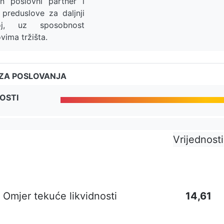
n poslovni partner i
preduslove za daljnji
oj, uz sposobnost
vima tržišta.
IZA POSLOVANJA
OSTI
Vrijednosti
Omjer tekuće likvidnosti
14,61