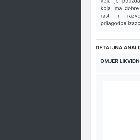
koja je pouzda
koja ima dobre 
rast i razv
prilagodbe izazo
DETALJNA ANAL
OMJER LIKVIDN