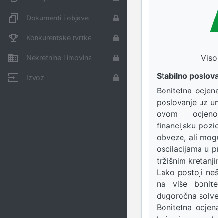
Dokumenti i objave
Konkurentske tvrtke
Viso
Nekretnine i imovina
Stabilno poslova
Izvoz
Bonitetna ocje
poslovanje uz umj
ovom ocjeno
financijsku pozi
obveze, ali mog
oscilacijama u pr
tržišnim kretanji
Lako postoji neš
na više bonite
dugoročna solve
Bonitetna ocje