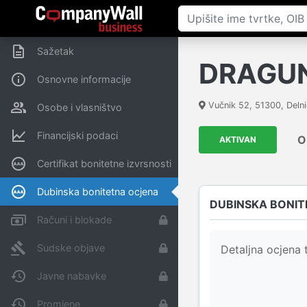
Sažetak
DRAGUNJ
Osnovne informacije
Vučnik 52
,
51300
,
Deln
Osobe i vlasništvo
Financijski podaci
O
AKTIVAN
Certifikat bonitetne izvrsnosti
Dubinska bonitetna ocjena
DUBINSKA BONIT
Računi i blokade
Sudske objave
Detaljna ocjena t
Javne nabavke
Promjene