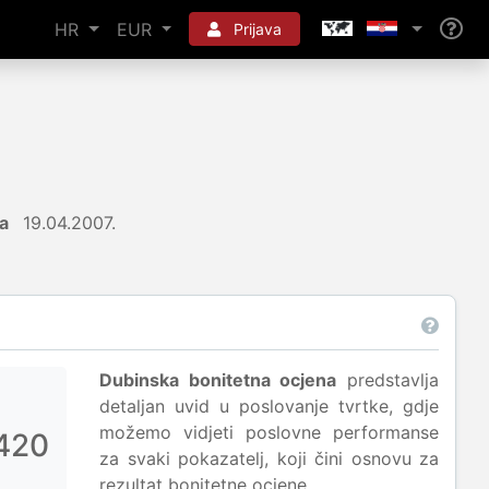
HR
EUR
Prijava
a
19.04.2007.
Dubinska bonitetna ocjena
predstavlja
detaljan uvid u poslovanje tvrtke, gdje
možemo vidjeti poslovne performanse
420
za svaki pokazatelj, koji čini osnovu za
rezultat bonitetne ocjene.