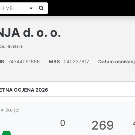
A d. o. o.
ice
,
Hrvatska
IB
74344051856
MBS
040237817
Datum osnivanj
ETNA OCJENA 2026
vrtke je:
0
269