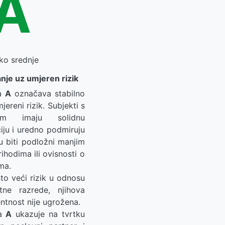
A
ko srednje
nje uz umjeren rizik
na
A
označava stabilno
ereni rizik. Subjekti s
m imaju solidnu
ciju i uredno podmiruju
u biti podložni manjim
ihodima ili ovisnosti o
ma.
to veći rizik u odnosu
tne razrede, njihova
ntnost nije ugrožena.
na
A
ukazuje na tvrtku