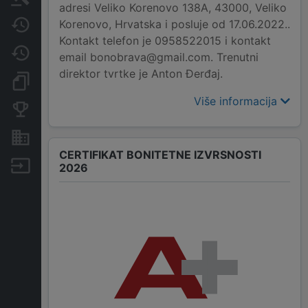
adresi Veliko Korenovo 138A, 43000, Veliko
Korenovo, Hrvatska i posluje od 17.06.2022..
Javne nabavke
Kontakt telefon je 0958522015 i kontakt
Promjene
email bonobrava@gmail.com. Trenutni
direktor tvrtke je Anton Đerđaj.
Dokumenti i objave
Više informacija
Konkurentske tvrtke
Nekretnine i imovina
CERTIFIKAT BONITETNE IZVRSNOSTI
Izvoz
2026