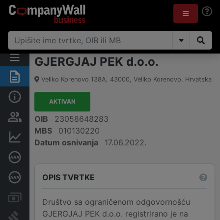
GJERGJAJ PEK d.o.o.
Sažetak
Veliko Korenovo 138A
,
43000
,
Veliko Korenovo
,
Hrvatska
Osnovne informacije
AKTIVAN
Osobe i vlasništvo
OIB
23058648283
MBS
010130220
Financijski podaci
Datum osnivanja
17.06.2022.
Certifikat bonitetne izvrsnosti
OPIS TVRTKE
Dubinska bonitetna ocjena
Računi i blokade
Društvo sa ograničenom odgovornošću
GJERGJAJ PEK d.o.o. registrirano je na
Sudske objave