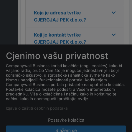
Koja je adresa tvrtke
GJERGJAJ PEK d.o.o.
?
Koji je kontakt tvrtke
GJERGJAJ PEK d.o.o.
?
Cjenimo vašu privatnost
Koliko ima zaposlenih
kompanija
GJERGJAJ PEK
Companywall Business koristi kolačiće (engl. cookies) kako bi
valjano radio, pružio Vam što je moguće jednostavnije i bolje
d.o.o.
?
korisničko iskustvo, u statističke i analitičke svrhe te kako
bismo unaprijedili funkcionalnosti portala. Korištenjem
Companywall Business portala pristajete na upotrebu kolačića.
Koji je datum osnivanja
Postavke kolačića možete podesiti u Vašem internetskom
tvrtke
GJERGJAJ PEK
pregledniku. Više o kolačićima i načinu kako ih koristimo te
načinu kako ih onemogućiti pročitajte ovdje
d.o.o.
?
Izjava o zaštiti osobnih podataka
Postavke kolačića
Slažem se
CompanyWall Business © 2026
|
Kontakt
|
Uvjeti