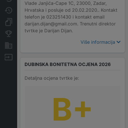
Vlade Janjića-Cape 1C, 23000, Zadar,
Hrvatska i posluje od 20.02.2020.. Kontakt
Promjene
telefon je 023251430 i kontakt email
Dokumenti i objave
darijan.dijan@gmail.com. Trenutni direktor
tvrtke je Darijan Dijan.
Konkurentske tvrtke
Više informacija
Nekretnine i imovina
Izvoz
DUBINSKA BONITETNA OCJENA 2026
Detaljna ocjena tvrtke je:
B+