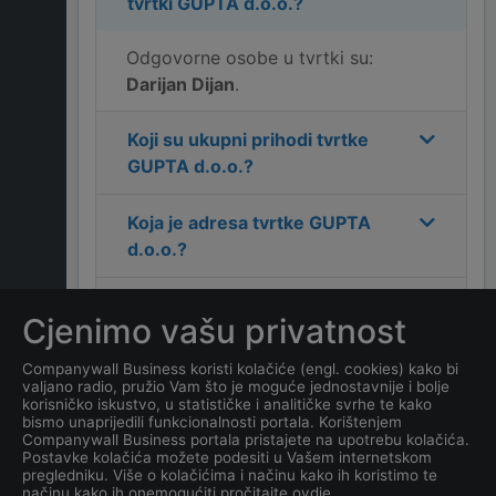
tvrtki
GUPTA d.o.o.
?
Odgovorne osobe u tvrtki su:
Darijan Dijan
.
Koji su ukupni prihodi tvrtke
GUPTA d.o.o.
?
Koja je adresa tvrtke
GUPTA
d.o.o.
?
Koji je kontakt tvrtke
GUPTA
Cjenimo vašu privatnost
d.o.o.
?
Companywall Business koristi kolačiće (engl. cookies) kako bi
valjano radio, pružio Vam što je moguće jednostavnije i bolje
Koliko ima zaposlenih
korisničko iskustvo, u statističke i analitičke svrhe te kako
kompanija
GUPTA d.o.o.
?
bismo unaprijedili funkcionalnosti portala. Korištenjem
Companywall Business portala pristajete na upotrebu kolačića.
Postavke kolačića možete podesiti u Vašem internetskom
Koji je datum osnivanja
pregledniku. Više o kolačićima i načinu kako ih koristimo te
načinu kako ih onemogućiti pročitajte ovdje