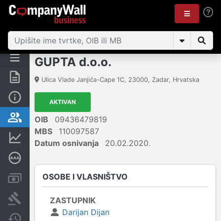
GUPTA d.o.o.
Sažetak
Ulica Vlade Janjića-Cape 1C
,
23000
,
Zadar
,
Hrvatska
Osnovne informacije
AKTIVAN
Osobe i vlasništvo
OIB
09436479819
MBS
110097587
Financijski podaci
Datum osnivanja
20.02.2020.
Dubinska bonitetna ocjena
OSOBE I VLASNIŠTVO
Računi i blokade
Sudske objave
ZASTUPNIK
Darijan Dijan
Javne nabavke