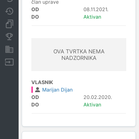
član uprave
OD
08.11.2021.
Promjene
DO
Aktivan
Dokumenti i objave
Konkurentske tvrtke
Nekretnine i imovina
OVA TVRTKA NEMA
NADZORNIKA
Izvoz
VLASNIK
Marijan Dijan
OD
20.02.2020.
DO
Aktivan