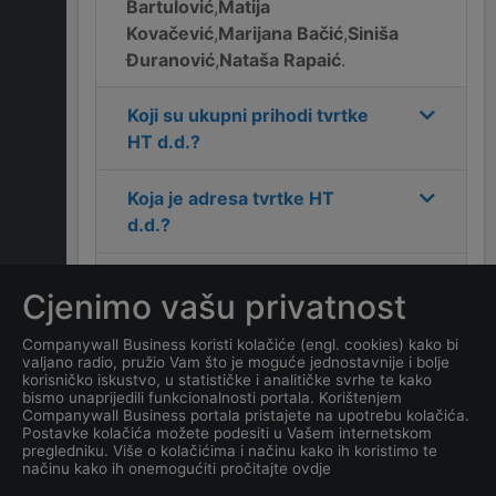
Bartulović
,
Matija
Kovačević
,
Marijana Bačić
,
Siniša
Đuranović
,
Nataša Rapaić
.
Koji su ukupni prihodi tvrtke
HT d.d.
?
Koja je adresa tvrtke
HT
d.d.
?
Koji je kontakt tvrtke
HT
Cjenimo vašu privatnost
d.d.
?
Companywall Business koristi kolačiće (engl. cookies) kako bi
valjano radio, pružio Vam što je moguće jednostavnije i bolje
Koliko ima zaposlenih
korisničko iskustvo, u statističke i analitičke svrhe te kako
kompanija
HT d.d.
?
bismo unaprijedili funkcionalnosti portala. Korištenjem
Companywall Business portala pristajete na upotrebu kolačića.
Postavke kolačića možete podesiti u Vašem internetskom
Koji je datum osnivanja
pregledniku. Više o kolačićima i načinu kako ih koristimo te
načinu kako ih onemogućiti pročitajte ovdje
tvrtke
HT d.d.
?