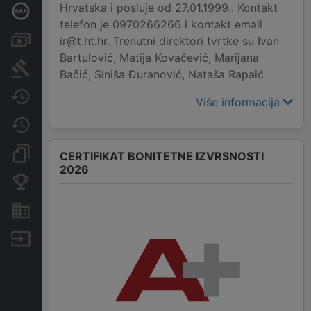
Hrvatska i posluje od 27.01.1999.. Kontakt
Dubinska bonitetna ocjena
telefon je 0970266266 i kontakt email
Računi i blokade
ir@t.ht.hr. Trenutni direktori tvrtke su Ivan
Bartulović, Matija Kovačević, Marijana
Sudske objave
Bačić, Siniša Đuranović, Nataša Rapaić
Javne nabavke
Više informacija
Promjene
Dokumenti i objave
CERTIFIKAT BONITETNE IZVRSNOSTI
2026
Konkurentske tvrtke
Nekretnine i imovina
Izvoz