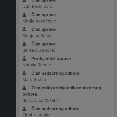
Član uprave
Ivan Bartulović
Član uprave
Matija Kovačević
Član uprave
Marijana Bačić
Član uprave
Siniša Đuranović
Predsjednik uprave
Nataša Rapaić
Član nadzornog odbora
Marc Stehle
Zamjenik predsjednika nadzornog
odbora
dr.sc. Ivica Mišetić
Član nadzornog odbora
Eirini Nikolaidi