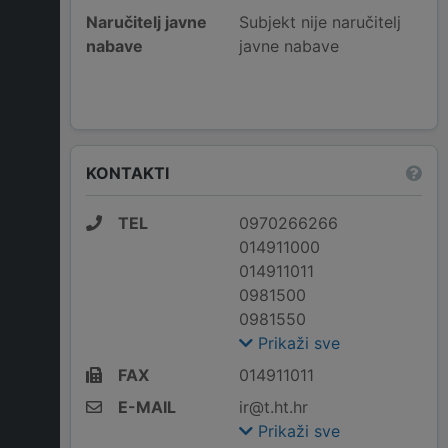
Naručitelj javne
Subjekt nije naručitelj
nabave
javne nabave
KONTAKTI
TEL
0970266266
014911000
014911011
0981500
0981550
Prikaži sve
FAX
014911011
E-MAIL
ir@t.ht.hr
Prikaži sve