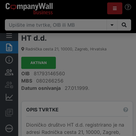
HT d.d.
Sažetak
Radnička cesta 21
,
10000
,
Zagreb
,
Hrvatska
Osnovne informacije
AKTIVAN
Osobe i vlasništvo
OIB
81793146560
MBS
080266256
Dionička knjiga
Datum osnivanja
27.01.1999.
Financijski podaci
OPIS TVRTKE
Konsolidirani financijski
podaci
Dioničko društvo HT d.d. registrirano je na
Certifikat bonitetne izvrsnosti
adresi Radnička cesta 21, 10000, Zagreb,