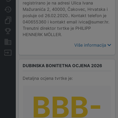
registrirano je na adresi Ulica Ivana
Mažuranića 2, 40000, Čakovec, Hrvatska i
Promjene
posluje od 26.02.2020.. Kontakt telefon je
Dokumenti i objave
040655360 i kontakt email ivica@sumer.hr.
Trenutni direktor tvrtke je PHILIPP
Konkurentske tvrtke
HENNERK MÖLLER.
Nekretnine i imovina
Više informacija
Izvoz
DUBINSKA BONITETNA OCJENA 2026
Detaljna ocjena tvrtke je:
BBB-