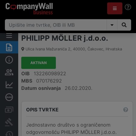
PHILIPP MÖLLER j.d.o.o.
Sažetak
Ulica Ivana Mažuranića 2
,
40000
,
Čakovec
,
Hrvatska
Osnovne informacije
AKTIVAN
Osobe i vlasništvo
OIB
13226098922
MBS
070176292
Financijski podaci
Datum osnivanja
26.02.2020.
Dubinska bonitetna ocjena
OPIS TVRTKE
Računi i blokade
Sudske objave
Jednostavno društvo s ograničenom
odgovornošću PHILIPP MÖLLER j.d.o.o.
Javne nabavke