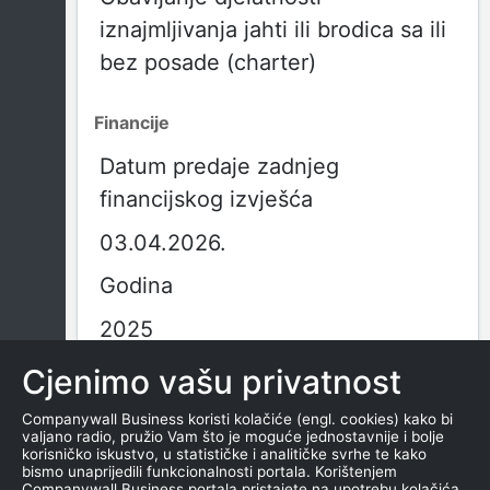
iznajmljivanja jahti ili brodica sa ili
bez posade (charter)
Financije
Datum predaje zadnjeg
financijskog izvješća
03.04.2026.
Godina
2025
Obračunsko razdoblje
Cjenimo vašu privatnost
01.01.2025. - 31.12.2025.
Companywall Business koristi kolačiće (engl. cookies) kako bi
valjano radio, pružio Vam što je moguće jednostavnije i bolje
korisničko iskustvo, u statističke i analitičke svrhe te kako
Vrsta izvješća
bismo unaprijedili funkcionalnosti portala. Korištenjem
Companywall Business portala pristajete na upotrebu kolačića.