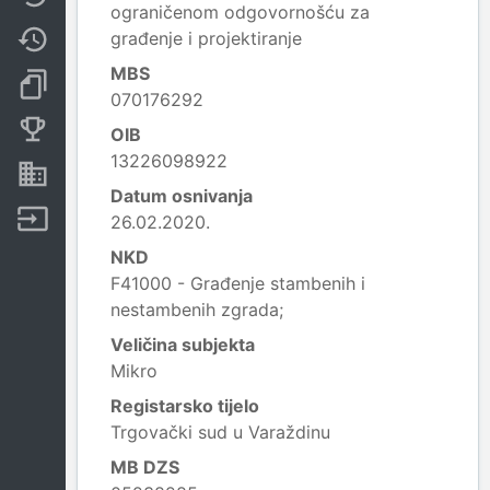
ograničenom odgovornošću za
građenje i projektiranje
Promjene
MBS
Dokumenti i objave
070176292
Konkurentske tvrtke
OIB
13226098922
Nekretnine i imovina
Datum osnivanja
Izvoz
26.02.2020.
NKD
F41000 - Građenje stambenih i
nestambenih zgrada;
Veličina subjekta
Mikro
Registarsko tijelo
Trgovački sud u Varaždinu
MB DZS