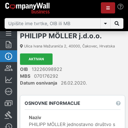
PHILIPP MÖLLER j.d.o.o.
Sažetak
Ulica Ivana Mažuranića 2
,
40000
,
Čakovec
,
Hrvatska
Osnovne informacije
AKTIVAN
Osobe i vlasništvo
OIB
13226098922
MBS
070176292
Financijski podaci
Datum osnivanja
26.02.2020.
Dubinska bonitetna ocjena
OSNOVNE INFORMACIJE
Računi i blokade
Sudske objave
Naziv
PHILIPP MÖLLER jednostavno društvo s
Javne nabavke