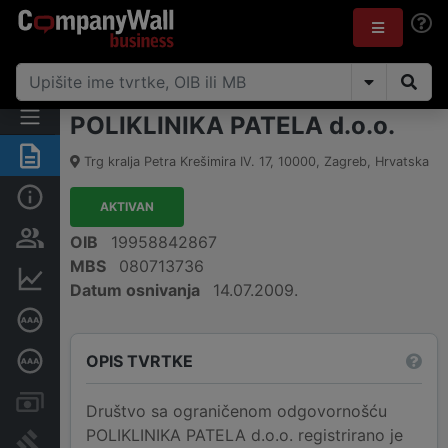
POLIKLINIKA PATELA d.o.o.
Sažetak
Trg kralja Petra Krešimira IV. 17
,
10000
,
Zagreb
,
Hrvatska
Osnovne informacije
AKTIVAN
Osobe i vlasništvo
OIB
19958842867
MBS
080713736
Financijski podaci
Datum osnivanja
14.07.2009.
Certifikat bonitetne izvrsnosti
OPIS TVRTKE
Dubinska bonitetna ocjena
Računi i blokade
Društvo sa ograničenom odgovornošću
POLIKLINIKA PATELA d.o.o. registrirano je
Sudske objave