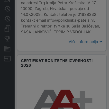
na adresi Trg kralja Petra Krešimira IV. 17,
10000, Zagreb, Hrvatska i posluje od
Javne nabavke
14.07.2009.. Kontakt telefon je 01638232 i
Promjene
kontakt email info@poliklinika-patela.hr.
Trenutni direktori tvrtke su Saša Bašćevan,
Dokumenti i objave
SAŠA JANKOVIĆ, TRPIMIR VRDOLJAK
Konkurentske tvrtke
Više informacija
Nekretnine i imovina
Izvoz
CERTIFIKAT BONITETNE IZVRSNOSTI
2026