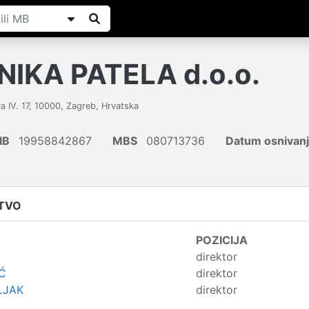
NIKA PATELA d.o.o.
a IV. 17
,
10000
,
Zagreb
,
Hrvatska
IB
19958842867
MBS
080713736
Datum osnivan
ŠTVO
POZICIJA
direktor
Ć
direktor
LJAK
direktor