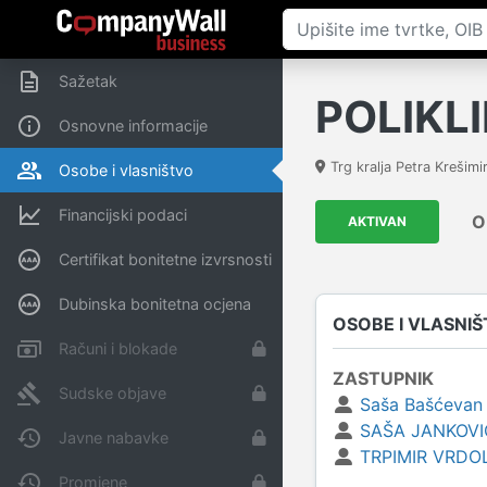
Sažetak
POLIKLI
Osnovne informacije
Trg kralja Petra Krešimir
Osobe i vlasništvo
Financijski podaci
O
AKTIVAN
Certifikat bonitetne izvrsnosti
Dubinska bonitetna ocjena
OSOBE I VLASNI
Računi i blokade
ZASTUPNIK
Sudske objave
Saša Bašćevan
SAŠA JANKOVI
Javne nabavke
TRPIMIR VRDO
Promjene