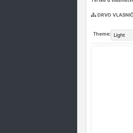
Tvrtke u vlasništv
DRVO VLASNI
Theme: