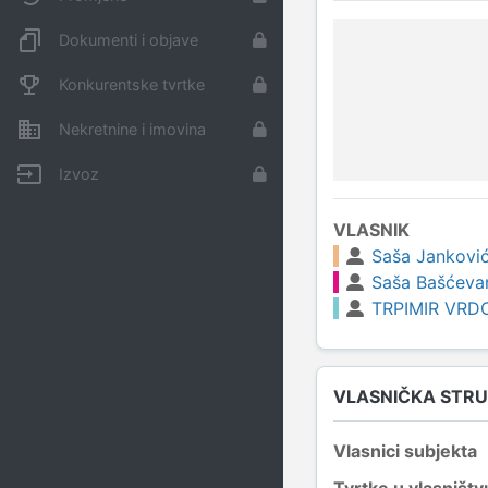
Dokumenti i objave
Konkurentske tvrtke
Nekretnine i imovina
Izvoz
VLASNIK
Saša Jankovi
Saša Bašćeva
TRPIMIR VRD
VLASNIČKA STR
Vlasnici subjekta