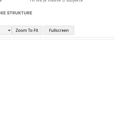
u
Tvrtka je vlasnik 0 subjekta
ČKE STRUKTURE
Zoom To Fit
Fullscreen