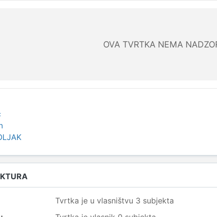
OVA TVRTKA NEMA NADZO
ć
n
OLJAK
UKTURA
Tvrtka je u vlasništvu 3 subjekta