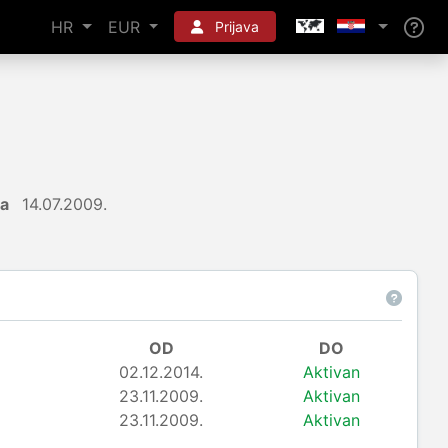
HR
EUR
Prijava
ja
14.07.2009.
OD
DO
02.12.2014.
Aktivan
23.11.2009.
Aktivan
23.11.2009.
Aktivan