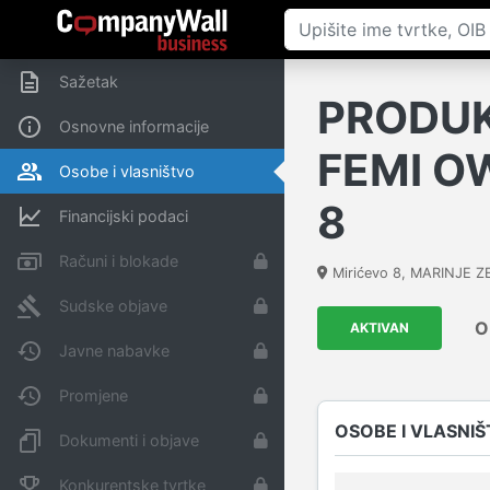
Sažetak
PRODUK
Osnovne informacije
FEMI O
Osobe i vlasništvo
8
Financijski podaci
Računi i blokade
Mirićevo 8, MARINJE 
Sudske objave
O
AKTIVAN
Javne nabavke
Promjene
OSOBE I VLASNI
Dokumenti i objave
Konkurentske tvrtke