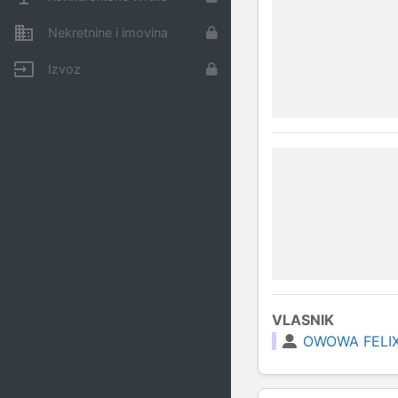
Nekretnine i imovina
Izvoz
VLASNIK
OWOWA FELIX