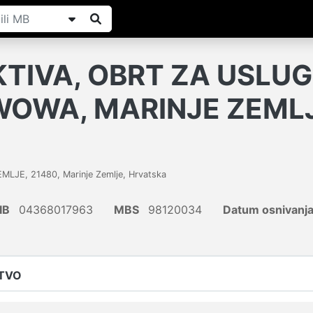
TIVA, OBRT ZA USLUGE
WOWA, MARINJE ZEMLJ
ZEMLJE
,
21480
,
Marinje Zemlje
,
Hrvatska
IB
04368017963
MBS
98120034
Datum osnivanj
ŠTVO