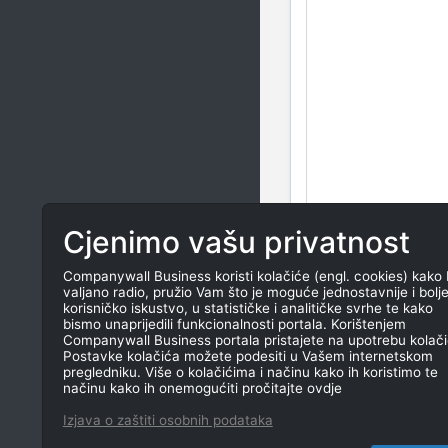
Cjenimo vašu privatnost
Companywall Business koristi kolačiće (engl. cookies) kako 
valjano radio, pružio Vam što je moguće jednostavnije i bolj
korisničko iskustvo, u statističke i analitičke svrhe te kako
bismo unaprijedili funkcionalnosti portala. Korištenjem
Companywall Business portala pristajete na upotrebu kolači
Postavke kolačića možete podesiti u Vašem internetskom
pregledniku. Više o kolačićima i načinu kako ih koristimo te
načinu kako ih onemogućiti pročitajte ovdje
Izjava o zaštiti osobnih podataka