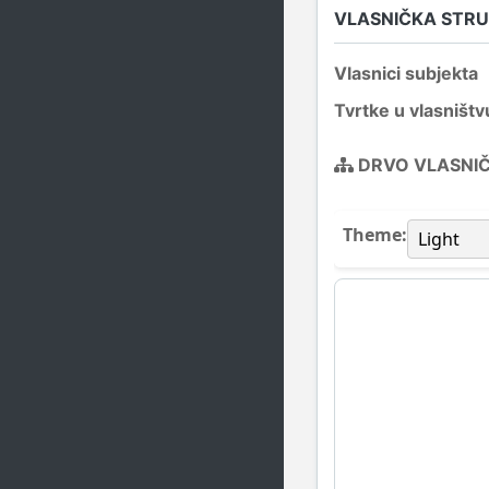
VLASNIČKA STR
Vlasnici subjekta
Tvrtke u vlasništv
DRVO VLASNI
Theme: