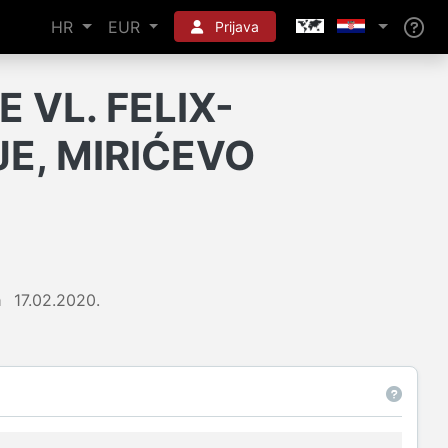
HR
EUR
Prijava
 VL. FELIX-
E, MIRIĆEVO
a
17.02.2020.