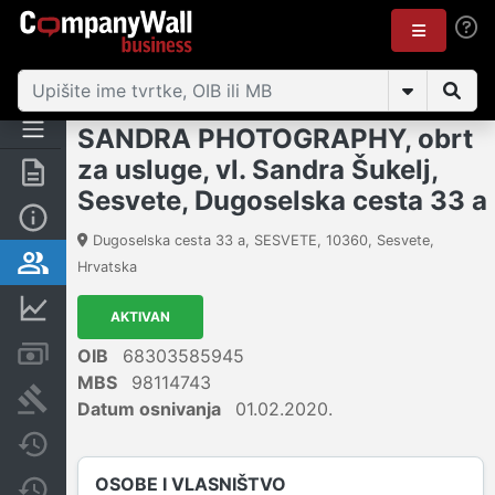
SANDRA PHOTOGRAPHY, obrt
za usluge, vl. Sandra Šukelj,
Sažetak
Sesvete, Dugoselska cesta 33 a
Osnovne informacije
Dugoselska cesta 33 a, SESVETE
,
10360
,
Sesvete
,
Osobe i vlasništvo
Hrvatska
Financijski podaci
AKTIVAN
Računi i blokade
OIB
68303585945
MBS
98114743
Sudske objave
Datum osnivanja
01.02.2020.
Javne nabavke
OSOBE I VLASNIŠTVO
Promjene