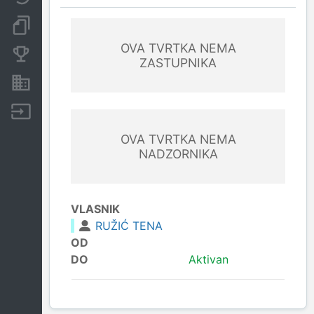
Dokumenti i objave
OVA TVRTKA NEMA
Konkurentske tvrtke
ZASTUPNIKA
Nekretnine i imovina
Izvoz
OVA TVRTKA NEMA
NADZORNIKA
VLASNIK
RUŽIĆ TENA
OD
DO
Aktivan