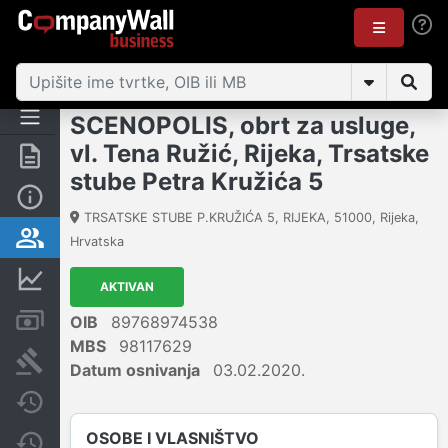
SCENOPOLIS, obrt za usluge,
vl. Tena Ružić, Rijeka, Trsatske
Sažetak
stube Petra Kružića 5
Osnovne informacije
TRSATSKE STUBE P.KRUŽIĆA 5, RIJEKA
,
51000
,
Rijeka
,
Osobe i vlasništvo
Hrvatska
Financijski podaci
AKTIVAN
Računi i blokade
OIB
89768974538
MBS
98117629
Sudske objave
Datum osnivanja
03.02.2020.
Javne nabavke
OSOBE I VLASNIŠTVO
Promjene