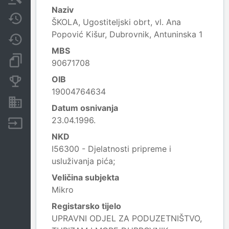
Naziv
Javne nabavke
ŠKOLA, Ugostiteljski obrt, vl. Ana
Popović Kišur, Dubrovnik, Antuninska 1
Promjene
MBS
Dokumenti i objave
90671708
OIB
Konkurentske tvrtke
19004764634
Nekretnine i imovina
Datum osnivanja
23.04.1996.
Izvoz
NKD
I56300 - Djelatnosti pripreme i
usluživanja pića;
Veličina subjekta
Mikro
Registarsko tijelo
UPRAVNI ODJEL ZA PODUZETNIŠTVO,