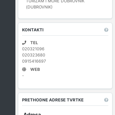
TURIZAM I MORE DUBROVNIK
(DUBROVNIK)
Leaflet
|
© OpenStreetMap contributors
KONTAKTI
TEL
020321096
020323680
0915416697
WEB
-
PRETHODNE ADRESE TVRTKE