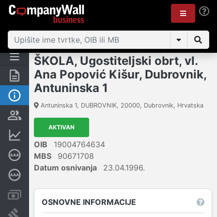
ŠKOLA, Ugostiteljski obrt, vl.
Ana Popović Kišur, Dubrovnik,
Sažetak
Antuninska 1
Osnovne informacije
Antuninska 1, DUBROVNIK
,
20000
,
Dubrovnik
,
Hrvatska
Osobe i vlasništvo
AKTIVAN
Financijski podaci
OIB
19004764634
Certifikat bonitetne izvrsnosti
MBS
90671708
Datum osnivanja
23.04.1996.
Dubinska bonitetna ocjena
Računi i blokade
OSNOVNE INFORMACIJE
Sudske objave