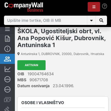
ŠKOLA, Ugostiteljski obrt, vl.
Ana Popović Kišur, Dubrovnik,
Sažetak
Antuninska 1
Osnovne informacije
Antuninska 1, DUBROVNIK
,
20000
,
Dubrovnik
,
Hrvatska
Osobe i vlasništvo
AKTIVAN
Financijski podaci
OIB
19004764634
Certifikat bonitetne izvrsnosti
MBS
90671708
Datum osnivanja
23.04.1996.
Dubinska bonitetna ocjena
Računi i blokade
OSOBE I VLASNIŠTVO
Sudske objave