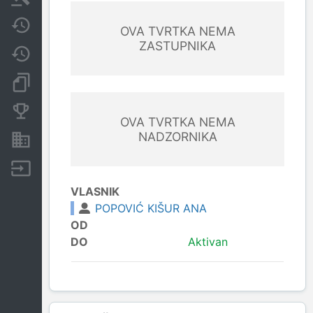
Javne nabavke
OVA TVRTKA NEMA
ZASTUPNIKA
Promjene
Dokumenti i objave
Konkurentske tvrtke
OVA TVRTKA NEMA
NADZORNIKA
Nekretnine i imovina
Izvoz
VLASNIK
POPOVIĆ KIŠUR ANA
OD
DO
Aktivan