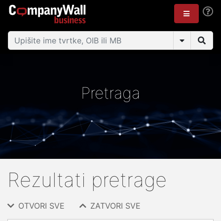
Pretraga
Rezultati pretrage
OTVORI SVE
ZATVORI SVE