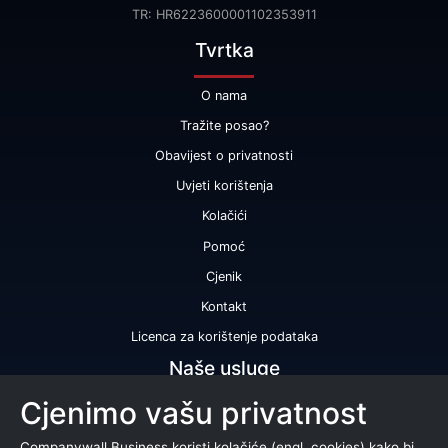
TR: HR6223600001102353911
Tvrtka
O nama
Tražite posao?
Obavijest o privatnosti
Uvjeti korištenja
Kolačići
Pomoć
Cjenik
Kontakt
Licenca za korištenje podataka
Naše usluge
Cjenimo vašu privatnost
Bonitetna ocjena
Bonitetno izvješće
Companywall Business koristi kolačiće (engl. cookies) kako bi