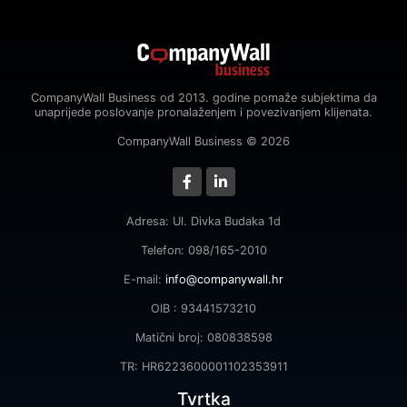
CompanyWall Business od 2013. godine pomaže subjektima da
unaprijede poslovanje pronalaženjem i povezivanjem klijenata.
CompanyWall Business © 2026
Adresa: Ul. Divka Budaka 1d
Telefon: 098/165-2010
E-mail:
info@companywall.hr
OIB : 93441573210
Matični broj: 080838598
TR: HR6223600001102353911
Tvrtka