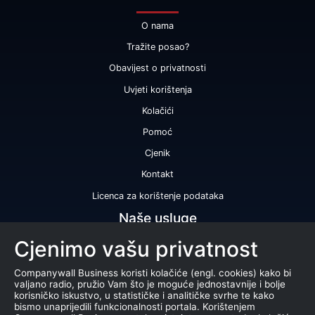
O nama
Tražite posao?
Obavijest o privatnosti
Uvjeti korištenja
Kolačići
Pomoć
Cjenik
Kontakt
Licenca za korištenje podataka
Naše usluge
Cjenimo vašu privatnost
Bonitetna ocjena
Bonitetno izvješće
Companywall Business koristi kolačiće (engl. cookies) kako bi
valjano radio, pružio Vam što je moguće jednostavnije i bolje
Certifikat bonitetne izvrsnosti
korisničko iskustvo, u statističke i analitičke svrhe te kako
bismo unaprijedili funkcionalnosti portala. Korištenjem
Proizvodi