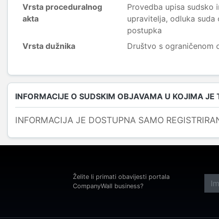
Vrsta proceduralnog
Provedba upisa sudsko 
akta
upravitelja, odluka suda
postupka
Vrsta dužnika
Društvo s ograničenom
INFORMACIJE O SUDSKIM OBJAVAMA U KOJIMA JE
INFORMACIJA JE DOSTUPNA SAMO REGISTRIRA
Želite li primati obavijesti portala
CompanyWall business?