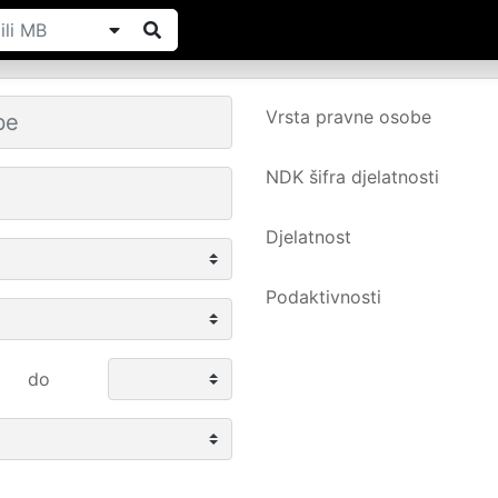
Vrsta pravne osobe
NDK šifra djelatnosti
Djelatnost
Podaktivnosti
do