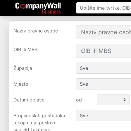
Naziv pravne osobe
OIB ili MBS
Županija
Mjesto
Datum objave
od
Broj sudskih postupaka
u kojima je poslovni
subjekt tužitenik