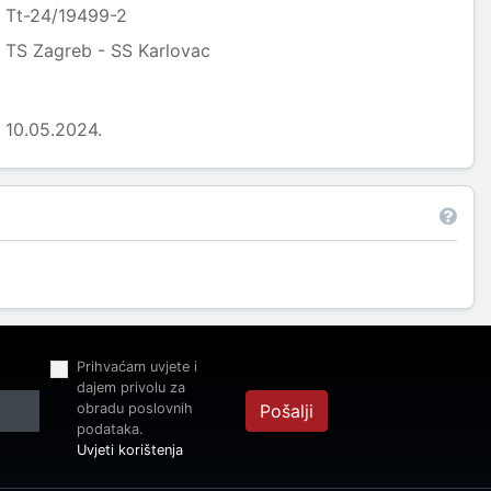
Tt-24/19499-2
TS Zagreb - SS Karlovac
10.05.2024.
Prihvaćam uvjete i
dajem privolu za
obradu poslovnih
Pošalji
podataka.
Uvjeti korištenja