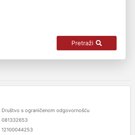
Pretraži
Društvo s ograničenom odgovornošću
081332653
12100044253