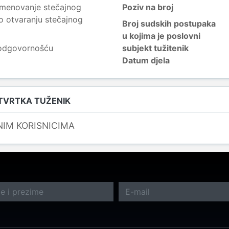
imenovanje stečajnog
Poziv na broj
 o otvaranju stečajnog
Broj sudskih postupaka
u kojima je poslovni
 odgovornošću
subjekt tužitenik
Datum djela
 TVRTKA TUŽENIK
NIM KORISNICIMA