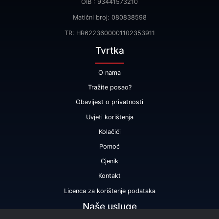
OIB : 93441573210
Matični broj: 080838598
TR: HR6223600001102353911
Tvrtka
O nama
Tražite posao?
Obavijest o privatnosti
Uvjeti korištenja
Kolačići
Pomoć
Cjenik
Kontakt
Licenca za korištenje podataka
Naše usluge