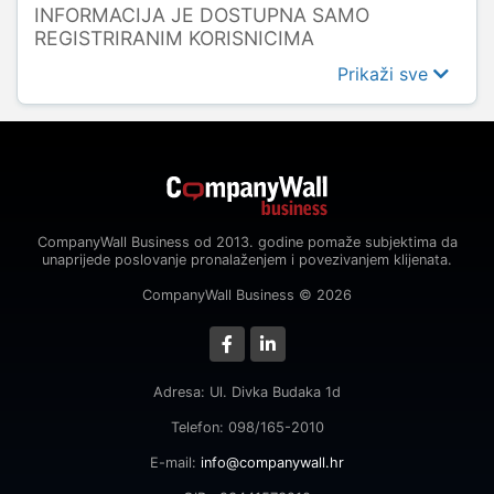
INFORMACIJA JE DOSTUPNA SAMO
REGISTRIRANIM KORISNICIMA
Prikaži sve
CompanyWall Business od 2013. godine pomaže subjektima da
unaprijede poslovanje pronalaženjem i povezivanjem klijenata.
CompanyWall Business © 2026
Adresa: Ul. Divka Budaka 1d
Telefon: 098/165-2010
E-mail:
info@companywall.hr