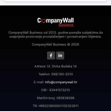
CompanyWall Business od 2013. godine pomaže subjektima da
unaprijede poslovanje pronalaženjem i povezivanjem klijenata.
CompanyWall Business © 2026
Adresa: Ul. Divka Budaka 1d
Telefon: 098/165-2010
E-mail:
info@companywall.hr
OIB : 93441573210
Matični broj: 080838598
TR: HR6223600001102353911