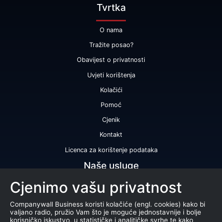
Tvrtka
O nama
Tražite posao?
Obavijest o privatnosti
Uvjeti korištenja
Kolačići
Pomoć
Cjenik
Kontakt
Licenca za korištenje podataka
Naše usluge
Cjenimo vašu privatnost
Bonitetna ocjena
Bonitetno izvješće
Companywall Business koristi kolačiće (engl. cookies) kako bi
valjano radio, pružio Vam što je moguće jednostavnije i bolje
Certifikat bonitetne izvrsnosti
korisničko iskustvo, u statističke i analitičke svrhe te kako