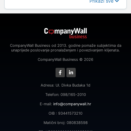
Prikaži sve
CompanyWall Business od 2013. godine pomaže subjektima da
unaprijede poslovanje pronalaženjem i povezivanjem klijenata.
CompanyWall Business © 2026
Adresa: Ul. Divka Budaka 1d
Telefon: 098/165-2010
E-mail:
info@companywall.hr
OIB : 93441573210
Matični broj: 080838598