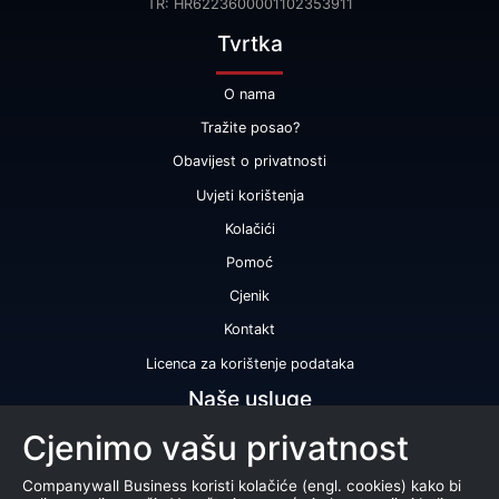
TR: HR6223600001102353911
Tvrtka
O nama
Tražite posao?
Obavijest o privatnosti
Uvjeti korištenja
Kolačići
Pomoć
Cjenik
Kontakt
Licenca za korištenje podataka
Naše usluge
Cjenimo vašu privatnost
Bonitetna ocjena
Bonitetno izvješće
Companywall Business koristi kolačiće (engl. cookies) kako bi