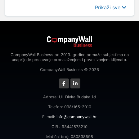
Prikaži sve
CompanyWall Business od 2013. godine pomaže subjektima da
unaprijede poslovanje pronalaženjem i povezivanjem klijenata.
CompanyWall Business © 2026
Adresa: Ul. Divka Budaka 1d
Telefon: 098/165-2010
E-mail:
info@companywall.hr
OIB : 93441573210
Matični broj: 080838598