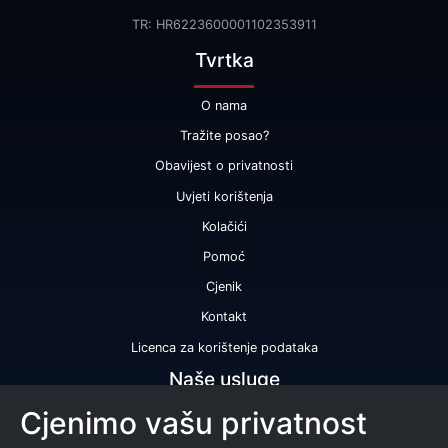
TR: HR6223600001102353911
Tvrtka
O nama
Tražite posao?
Obavijest o privatnosti
Uvjeti korištenja
Kolačići
Pomoć
Cjenik
Kontakt
Licenca za korištenje podataka
Naše usluge
Cjenimo vašu privatnost
Bonitetna ocjena