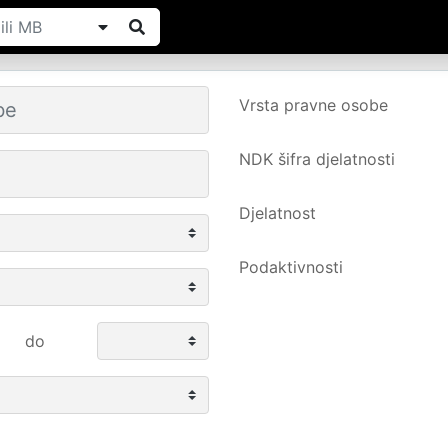
Vrsta pravne osobe
NDK šifra djelatnosti
Djelatnost
Podaktivnosti
do