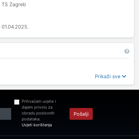
TS Zagreb
01.04.2025.
Prikaži sve
Prihvaćam uvjete i
dajem privolu za
obradu poslovnih
Pošalji
podataka.
Uvjeti korištenja