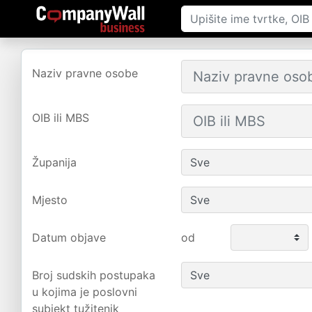
Naziv pravne osobe
OIB ili MBS
Županija
Mjesto
Datum objave
od
Broj sudskih postupaka
u kojima je poslovni
subjekt tužitenik