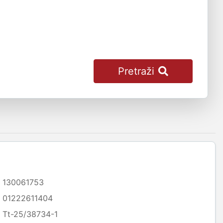
Pretraži
130061753
01222611404
Tt-25/38734-1