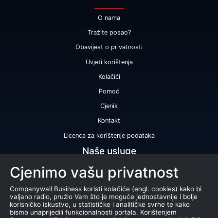
O nama
Tražite posao?
Obavijest o privatnosti
Uvjeti korištenja
Kolačići
Pomoć
Cjenik
Kontakt
Licenca za korištenje podataka
Naše usluge
Cjenimo vašu privatnost
Bonitetna ocjena
Bonitetno izvješće
Companywall Business koristi kolačiće (engl. cookies) kako bi
valjano radio, pružio Vam što je moguće jednostavnije i bolje
Certifikat bonitetne izvrsnosti
korisničko iskustvo, u statističke i analitičke svrhe te kako
bismo unaprijedili funkcionalnosti portala. Korištenjem
Proizvodi