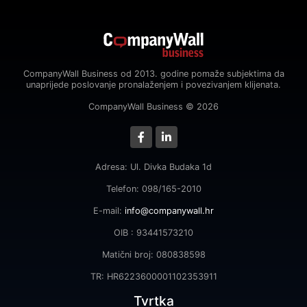
CompanyWall Business od 2013. godine pomaže subjektima da
unaprijede poslovanje pronalaženjem i povezivanjem klijenata.
CompanyWall Business © 2026
Adresa: Ul. Divka Budaka 1d
Telefon: 098/165-2010
E-mail:
info@companywall.hr
OIB : 93441573210
Matični broj: 080838598
TR: HR6223600001102353911
Tvrtka