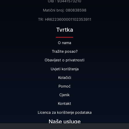
OIB : 93441573210
Matični broj: 080838598
TR: HR6223600001102353911
Tvrtka
O nama
Tražite posao?
Obavijest o privatnosti
Uvjeti korištenja
Kolačići
Pomoć
Cjenik
Kontakt
Licenca za korištenje podataka
Naše usluge