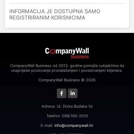
INFORMACIJA JE DOSTUPNA SAMO
REGISTRIRANIM KORISNICIMA
CompanyWall Business od 2013. godine pomaže subjektima da
unaprijede poslovanje pronalaženjem i povezivanjem klijenata.
CompanyWall Business © 2026
Adresa: Ul. Divka Budaka 1d
Telefon: 098/165-2010
E-mail:
info@companywall.hr