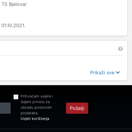
TS Bjelovar
01.10.2021.
Prikaži sve
Prihvaćam uvjete i
dajem privolu za
obradu poslovnih
Pošalji
podataka.
Uvjeti korištenja