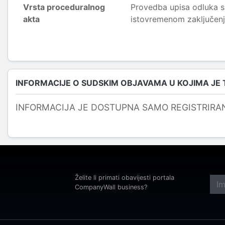
Vrsta proceduralnog
Provedba upisa odluka s
akta
istovremenom zaključenj
INFORMACIJE O SUDSKIM OBJAVAMA U KOJIMA JE
INFORMACIJA JE DOSTUPNA SAMO REGISTRIRA
Želite li primati obavijesti portala
CompanyWall business?