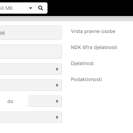
Vrsta pravne osobe
NDK šifra djelatnosti
Djelatnost
Podaktivnosti
do