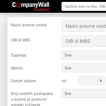
Naziv pravne osobe
OIB ili MBS
Županija
Mjesto
Datum objave
od
Broj sudskih postupaka
u kojima je poslovni
subjekt tužitenik