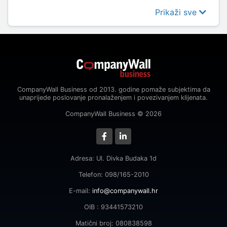
Prikaži sve
CompanyWall Business od 2013. godine pomaže subjektima da
unaprijede poslovanje pronalaženjem i povezivanjem klijenata.
CompanyWall Business © 2026
Adresa: Ul. Divka Budaka 1d
Telefon: 098/165-2010
E-mail:
info@companywall.hr
OIB : 93441573210
Matični broj: 080838598