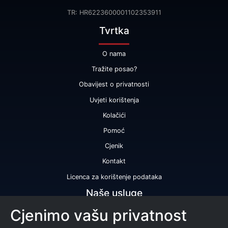
TR: HR6223600001102353911
Tvrtka
O nama
Tražite posao?
Obavijest o privatnosti
Uvjeti korištenja
Kolačići
Pomoć
Cjenik
Kontakt
Licenca za korištenje podataka
Naše usluge
Cjenimo vašu privatnost
Bonitetna ocjena