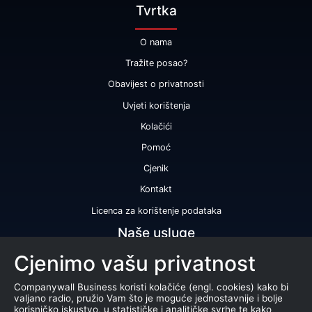
Tvrtka
O nama
Tražite posao?
Obavijest o privatnosti
Uvjeti korištenja
Kolačići
Pomoć
Cjenik
Kontakt
Licenca za korištenje podataka
Naše usluge
Cjenimo vašu privatnost
Bonitetna ocjena
Bonitetno izvješće
Companywall Business koristi kolačiće (engl. cookies) kako bi
valjano radio, pružio Vam što je moguće jednostavnije i bolje
Certifikat bonitetne izvrsnosti
korisničko iskustvo, u statističke i analitičke svrhe te kako