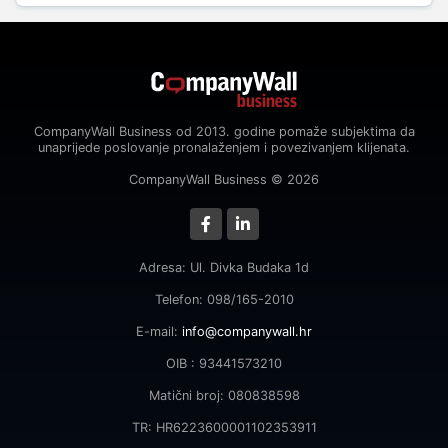
CompanyWall Business od 2013. godine pomaže subjektima da
unaprijede poslovanje pronalaženjem i povezivanjem klijenata.
CompanyWall Business © 2026
Adresa: Ul. Divka Budaka 1d
Telefon: 098/165-2010
E-mail:
info@companywall.hr
OIB : 93441573210
Matični broj: 080838598
TR: HR6223600001102353911