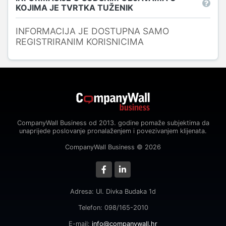
KOJIMA JE TVRTKA TUŽENIK
INFORMACIJA JE DOSTUPNA SAMO
REGISTRIRANIM KORISNICIMA
CompanyWall Business od 2013. godine pomaže subjektima da
unaprijede poslovanje pronalaženjem i povezivanjem klijenata.
CompanyWall Business © 2026
Adresa: Ul. Divka Budaka 1d
Telefon: 098/165-2010
E-mail:
info@companywall.hr