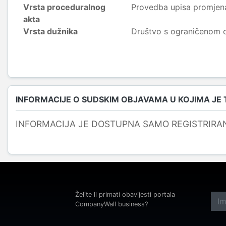
Vrsta proceduralnog
Provedba upisa promjen
akta
Vrsta dužnika
Društvo s ograničenom
INFORMACIJE O SUDSKIM OBJAVAMA U KOJIMA JE
INFORMACIJA JE DOSTUPNA SAMO REGISTRIRA
Želite li primati obavijesti portala
CompanyWall business?