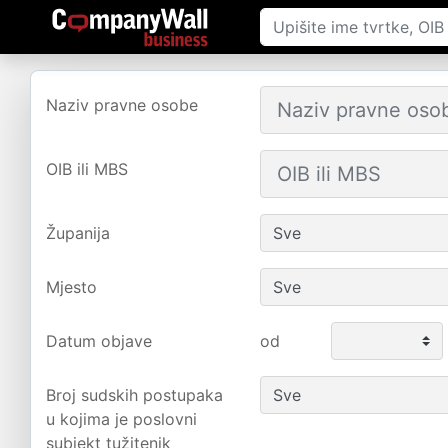
Naziv pravne osobe
OIB ili MBS
Županija
Mjesto
Datum objave
od
Broj sudskih postupaka
u kojima je poslovni
subjekt tužitenik