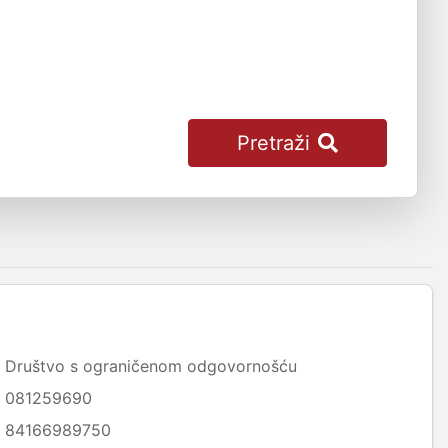
Pretraži
Društvo s ograničenom odgovornošću
081259690
84166989750