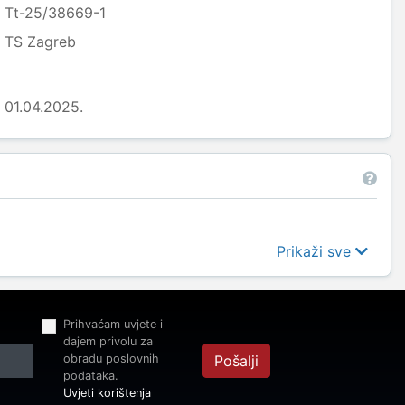
Tt-25/38669-1
TS Zagreb
01.04.2025.
Prikaži sve
Prihvaćam uvjete i
dajem privolu za
obradu poslovnih
Pošalji
podataka.
Uvjeti korištenja