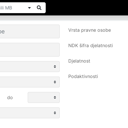
Vrsta pravne osobe
NDK šifra djelatnosti
Djelatnost
Podaktivnosti
do