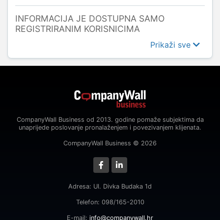
INFORMACIJA JE DOSTUPNA SAMO
REGISTRIRANIM KORISNICIMA
Prikaži sve
CompanyWall Business od 2013. godine pomaže subjektima da
unaprijede poslovanje pronalaženjem i povezivanjem klijenata.
CompanyWall Business © 2026
Adresa: Ul. Divka Budaka 1d
Telefon: 098/165-2010
E-mail:
info@companywall.hr