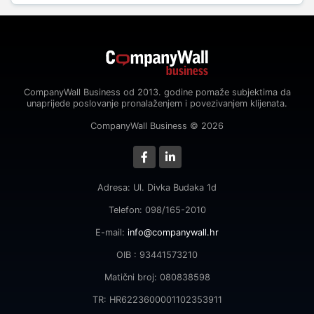
CompanyWall Business od 2013. godine pomaže subjektima da
unaprijede poslovanje pronalaženjem i povezivanjem klijenata.
CompanyWall Business © 2026
Adresa: Ul. Divka Budaka 1d
Telefon: 098/165-2010
E-mail:
info@companywall.hr
OIB : 93441573210
Matični broj: 080838598
TR: HR6223600001102353911