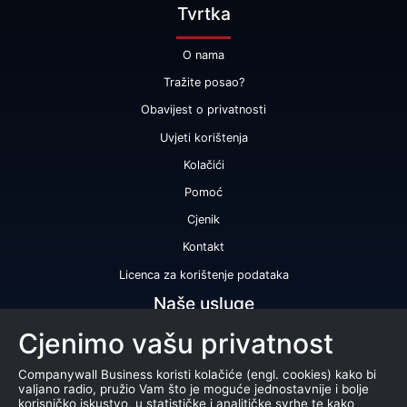
Tvrtka
O nama
Tražite posao?
Obavijest o privatnosti
Uvjeti korištenja
Kolačići
Pomoć
Cjenik
Kontakt
Licenca za korištenje podataka
Naše usluge
Cjenimo vašu privatnost
Bonitetna ocjena
Bonitetno izvješće
Companywall Business koristi kolačiće (engl. cookies) kako bi
valjano radio, pružio Vam što je moguće jednostavnije i bolje
Certifikat bonitetne izvrsnosti
korisničko iskustvo, u statističke i analitičke svrhe te kako