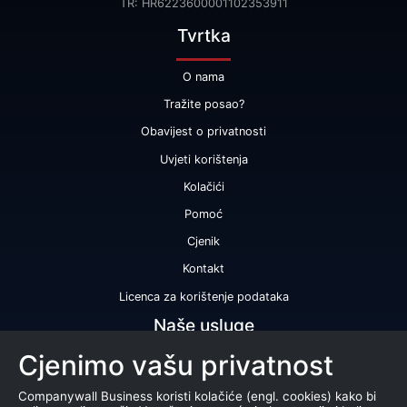
TR: HR6223600001102353911
Tvrtka
O nama
Tražite posao?
Obavijest o privatnosti
Uvjeti korištenja
Kolačići
Pomoć
Cjenik
Kontakt
Licenca za korištenje podataka
Naše usluge
Cjenimo vašu privatnost
Bonitetna ocjena
Bonitetno izvješće
Companywall Business koristi kolačiće (engl. cookies) kako bi