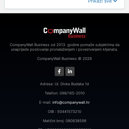
Prikaži sve
CompanyWall Business od 2013. godine pomaže subjektima da
unaprijede poslovanje pronalaženjem i povezivanjem klijenata.
CompanyWall Business © 2026
Adresa: Ul. Divka Budaka 1d
Telefon: 098/165-2010
E-mail:
info@companywall.hr
OIB : 93441573210
Matični broj: 080838598