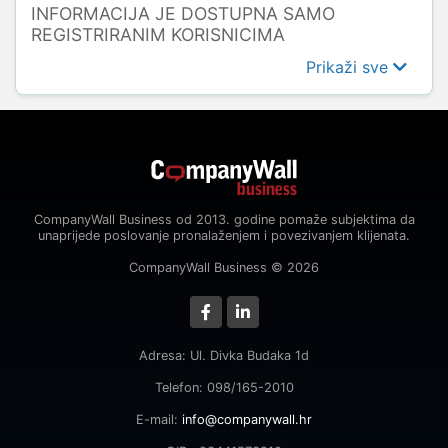
INFORMACIJA JE DOSTUPNA SAMO
REGISTRIRANIM KORISNICIMA
Prikaži sve
CompanyWall Business od 2013. godine pomaže subjektima da
unaprijede poslovanje pronalaženjem i povezivanjem klijenata.
CompanyWall Business © 2026
Adresa: Ul. Divka Budaka 1d
Telefon: 098/165-2010
E-mail:
info@companywall.hr