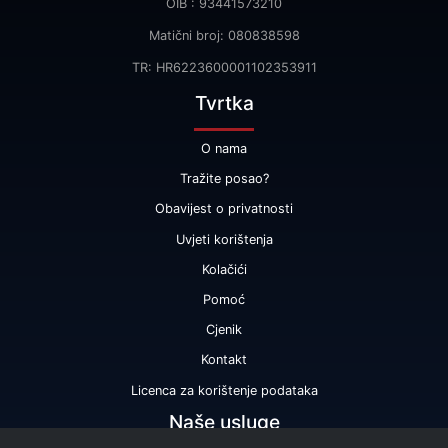
OIB : 93441573210
Matični broj: 080838598
TR: HR6223600001102353911
Tvrtka
O nama
Tražite posao?
Obavijest o privatnosti
Uvjeti korištenja
Kolačići
Pomoć
Cjenik
Kontakt
Licenca za korištenje podataka
Naše usluge