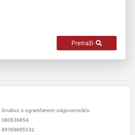
Pretraži
Društvo s ograničenom odgovornošću
080639854
89769695532