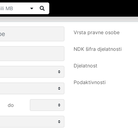
Vrsta pravne osobe
NDK šifra djelatnosti
Djelatnost
Podaktivnosti
do