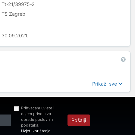
Tt-21/39975-2
TS Zagreb
30.09.2021.
Prikaži sve
Prihvaćam uvjete i
dajem privolu za
obradu poslovnih
Pošalji
podataka.
Uvjeti korištenja