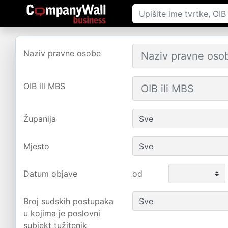
Naziv pravne osobe
OIB ili MBS
Županija
Mjesto
Datum objave
od
Broj sudskih postupaka
u kojima je poslovni
subjekt tužitenik