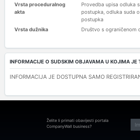
Vrsta proceduralnog
Provedba upisa odluka s
akta
postupka, odluka suda o
postupka
Vrsta dužnika
Društvo s ograničenom
INFORMACIJE O SUDSKIM OBJAVAMA U KOJIMA JE
INFORMACIJA JE DOSTUPNA SAMO REGISTRIRA
Želite li primati obavijesti portala
CompanyWall business?