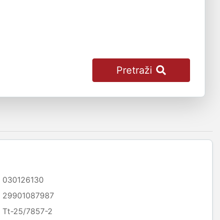
Pretraži
030126130
29901087987
Tt-25/7857-2