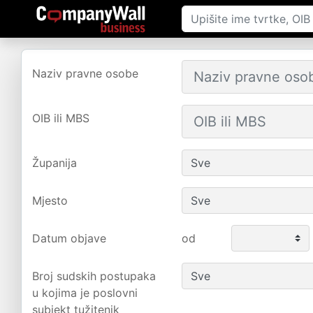
Naziv pravne osobe
OIB ili MBS
Županija
Mjesto
Datum objave
od
Broj sudskih postupaka
u kojima je poslovni
subjekt tužitenik