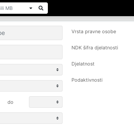
Vrsta pravne osobe
NDK šifra djelatnosti
Djelatnost
Podaktivnosti
do