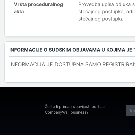
Vrsta proceduralnog
Provedba upisa odluka s
akta
stečajnog postupka, odl
stečajnog postupka
INFORMACIJE O SUDSKIM OBJAVAMA U KOJIMA JE
INFORMACIJA JE DOSTUPNA SAMO REGISTRIRA
Želite li primati obavijesti portala
CompanyWall business?