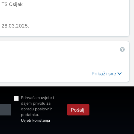
TS Osijek
28.03.2025.
Prikaži sve
Prihvaćam uvjete i
dajem privolu za
obradu poslovnih
Pošalji
podataka.
Uvjeti korištenja