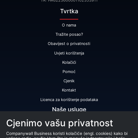
TR: HR6223600001102353911
Tvrtka
O nama
Tražite posao?
Obavijest o privatnosti
Uvjeti korištenja
Kolačići
Pomoć
Cjenik
Kontakt
Licenca za korištenje podataka
Naše usluge
Cjenimo vašu privatnost
Bonitetna ocjena
Bonitetno izvješće
Companywall Business koristi kolačiće (engl. cookies) kako bi