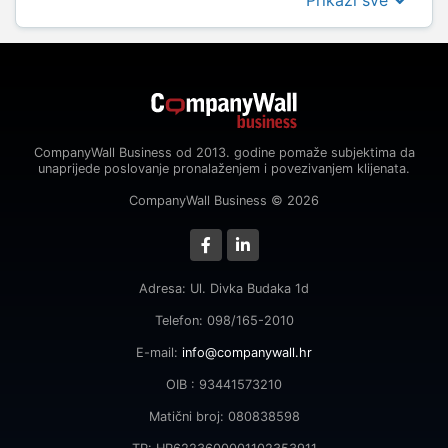
Prikaži sve
CompanyWall Business od 2013. godine pomaže subjektima da
unaprijede poslovanje pronalaženjem i povezivanjem klijenata.
CompanyWall Business © 2026
Adresa: Ul. Divka Budaka 1d
Telefon: 098/165-2010
E-mail:
info@companywall.hr
OIB : 93441573210
Matični broj: 080838598