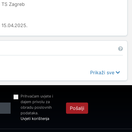
TS Zagreb
15.04.2025.
Prikaži sve
Prihvaćam uvjete i
dajem privolu za
obradu poslovnih
Pošalji
podataka.
Uvjeti korištenja