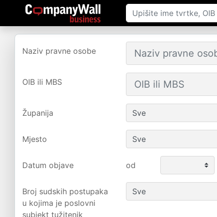
Naziv pravne osobe
OIB ili MBS
Županija
Mjesto
Datum objave
od
Broj sudskih postupaka
u kojima je poslovni
subjekt tužitenik