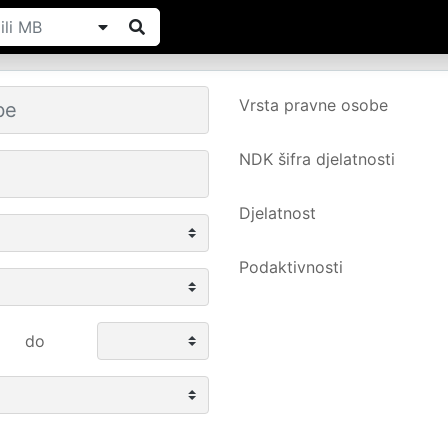
Vrsta pravne osobe
NDK šifra djelatnosti
Djelatnost
Podaktivnosti
do