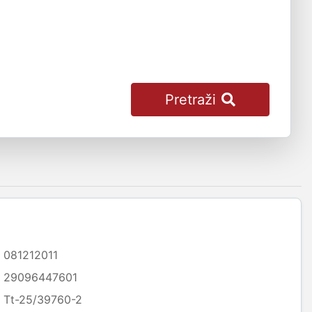
Pretraži
081212011
29096447601
Tt-25/39760-2