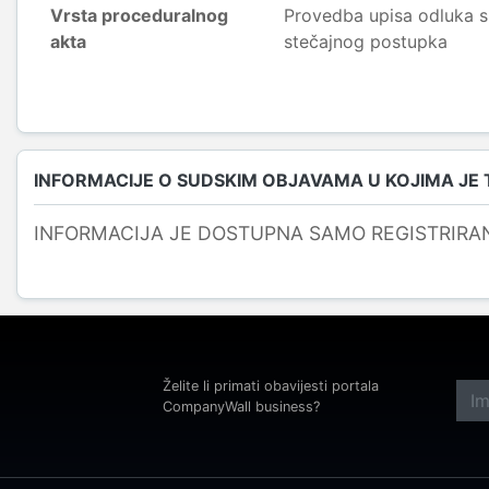
Vrsta proceduralnog
Provedba upisa odluka s
akta
stečajnog postupka
INFORMACIJE O SUDSKIM OBJAVAMA U KOJIMA JE
INFORMACIJA JE DOSTUPNA SAMO REGISTRIRA
Želite li primati obavijesti portala
CompanyWall business?