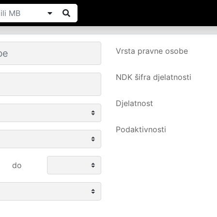
Vrsta pravne osobe
NDK šifra djelatnosti
Djelatnost
Podaktivnosti
do