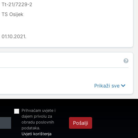
Tt-21/7229-2
TS Osijek
01.10.2021.
Prikaži sve
Prihvaćam uvjete i
dajem privolu za
obradu poslovnih
Pošalji
podataka.
Uvjeti korištenja