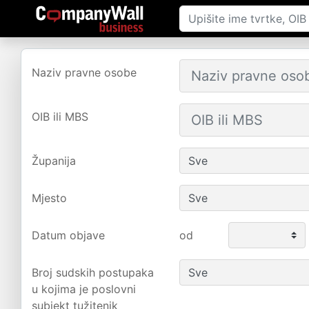
Naziv pravne osobe
OIB ili MBS
Županija
Mjesto
Datum objave
od
Broj sudskih postupaka
u kojima je poslovni
subjekt tužitenik