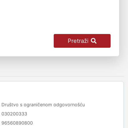
Pretraži
Društvo s ograničenom odgovornošću
030200333
96560890800