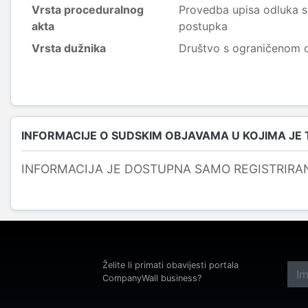
Vrsta proceduralnog
Provedba upisa odluka s
akta
postupka
Vrsta dužnika
Društvo s ograničenom
INFORMACIJE O SUDSKIM OBJAVAMA U KOJIMA JE
INFORMACIJA JE DOSTUPNA SAMO REGISTRIRA
Želite li primati obavijesti portala
CompanyWall business?