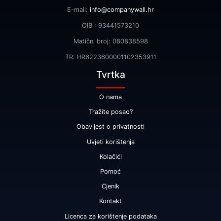
E-mail:
info@companywall.hr
OIB : 93441573210
Matični broj: 080838598
TR: HR6223600001102353911
Tvrtka
O nama
Tražite posao?
Obavijest o privatnosti
Uvjeti korištenja
Kolačići
Pomoć
Cjenik
Kontakt
Licenca za korištenje podataka