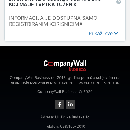
KOJIMA JE TVRTKA TUŽENIK
INFORMACIJA JE DOSTUPNA SAMO
REGISTRIRANIM KORISNICIMA
Prikaži sve
CompanyWall Business od 2013. godine pomaže subjektima da
unaprijede poslovanje pronalaženjem i povezivanjem klijenata.
CompanyWall Business © 2026
Adresa: Ul. Divka Budaka 1d
Telefon: 098/165-2010