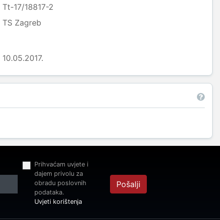
Tt-17/18817-2
TS Zagreb
10.05.2017.
Prihvaćam uvjete i
dajem privolu za
obradu poslovnih
Pošalji
podataka.
Uvjeti korištenja