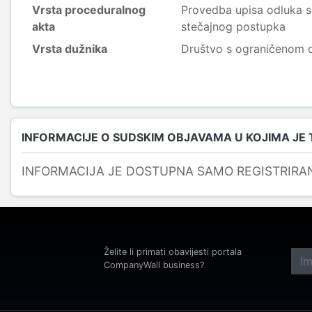
Vrsta proceduralnog
Provedba upisa odluka s
akta
stečajnog postupka
Vrsta dužnika
Društvo s ograničenom
INFORMACIJE O SUDSKIM OBJAVAMA U KOJIMA JE
INFORMACIJA JE DOSTUPNA SAMO REGISTRIRA
Želite li primati obavijesti portala
CompanyWall business?