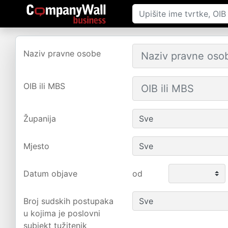
Naziv pravne osobe
OIB ili MBS
Županija
Mjesto
Datum objave
od
Broj sudskih postupaka
u kojima je poslovni
subjekt tužitenik