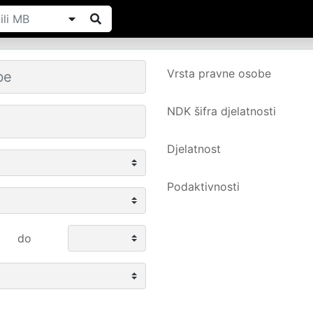
Vrsta pravne osobe
NDK šifra djelatnosti
Djelatnost
Podaktivnosti
do