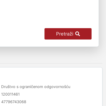
Pretraži
Društvo s ograničenom odgovornošću
120011461
47796743068