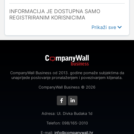
INFORMACIJA JE DOSTUPNA SAMO
REGISTRIRANIM KORISNICIMA
Prikaži sve
CompanyWall Business od 2013. godine pomaže subjektima da
unaprijede poslovanje pronalaženjem i povezivanjem klijenata.
CompanyWall Business © 2026
Adresa: Ul. Divka Budaka 1d
Telefon: 098/165-2010
E-mail:
info@companywall.hr